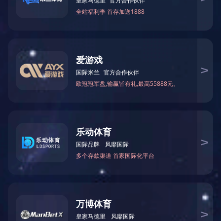
小包装食用油生产线
日化产品生产线
礼品箱生产线
瓶装产品生产线
杯装产品生产线
袋装产品生产线
罐装产品生产线
全自动高速智能裹包设备
全自动智能码垛系统
全自动智能输送系统
塑瓶吹制设备
一步法注吹成型设备（液压版）
一步法注吹成型设备（全电版）
一步法注拉吹成型设备（液压版）
一步法注拉吹成型设备(全电版）
一步法挤吹成型设备（液压版）
一步法挤吹成型设备（全电版）
两步法高速PET塑瓶拉吹成型设备
销售与服务
