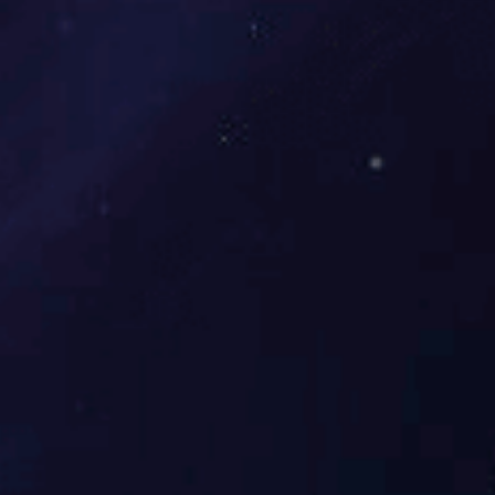
中国.开云app登录入口
地址:杭州市拱墅区学院北路398号
电话：
0571-88237000
业务手机：17006829000
传真：0571-88237012
邮编： 310011