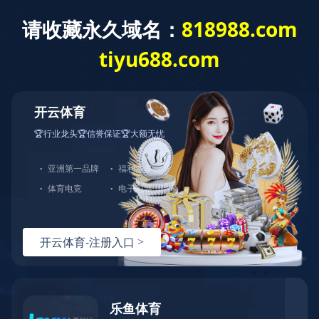
旗下企业
中亚自动售卖机
麦杰思物联网
EN
首页
关于中亚

公司简介
发展历程
企业文化
中亚荣誉
技术创新
品质管理
精密制造