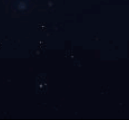
中亚荣誉
技术创新
品质管理
精密制造
产品与解决方案
灌装封口设备
后道智能包装设备
塑瓶吹制设备
销售与服务
我们的优势
区域覆盖
中亚客户
在线留言