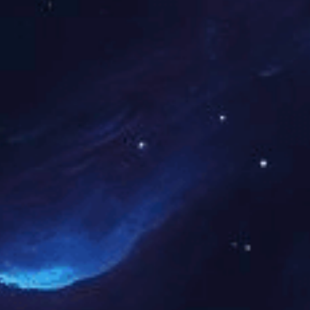
直线式塑瓶灌装封口设备
后道智能包装生产线

小包装食用油生产线
日化产品生产线
礼品箱生产线
瓶装产品生产线
杯装产品生产线
袋装产品生产线
罐装产品生产线
塑瓶吹制设备
