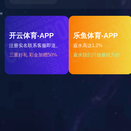
日化产品生产线
礼品箱生产线
瓶装产品生产线
杯装产品生产线
袋装产品生产线
罐装产品生产线
全自动高速智能裹包设备
全自动智能码垛系统
全自动智能输送系统
塑瓶吹制设备
一步法注吹成型设备（液压版）
一步法注吹成型设备（全电版）
一步法注拉吹成型设备（液压版）
一步法注拉吹成型设备(全电版）
一步法挤吹成型设备（液压版）
一步法挤吹成型设备（全电版）
两步法高速PET塑瓶拉吹成型设备
销售与服务

我们的优势