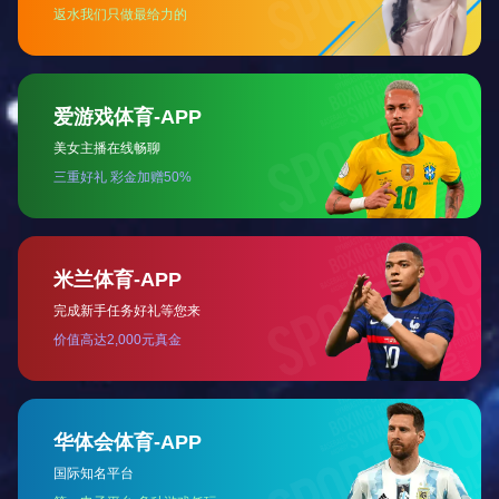


您现在的位置：
首页
>
产品与解决方案
>
塑瓶吹制设备
>
两步法旋转式拉吹设备
>
旋式拉吹设备（两步法）
浏览量:
1000