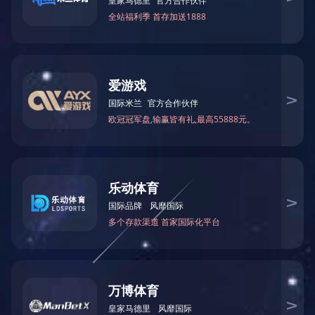
小包装食用油生产线
日化产品生产线
礼品箱生产线
瓶装产品生产线
杯装产品生产线
袋装产品生产线
罐装产品生产线
全自动高速智能裹包设备
全自动智能码垛系统
全自动智能输送系统
塑瓶吹制设备
一步法注吹成型设备（液压版）
一步法注吹成型设备（全电版）
一步法注拉吹成型设备（液压版）
一步法注拉吹成型设备(全电版）
一步法挤吹成型设备（液压版）
一步法挤吹成型设备（全电版）
两步法高速PET塑瓶拉吹成型设备
销售与服务
