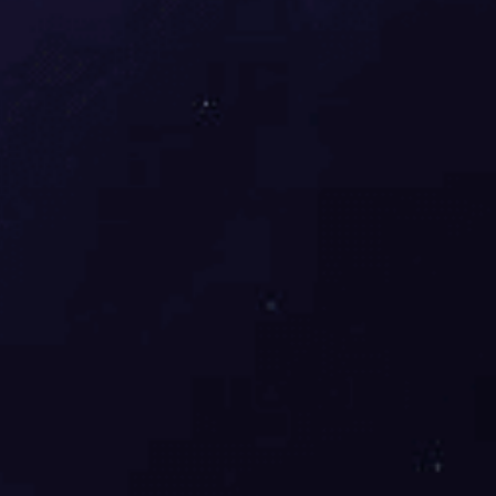
包容。随着我们和越来越多的世界级企业的对话，我们
持。在此，向你们表示衷心的感谢！