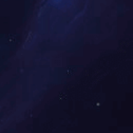
/ Zhongya customers/
各级领导、我们的客户和合作伙伴给予的信任、理解和
超目标。在这个过程中，你们给予了我们极大的耐心和支