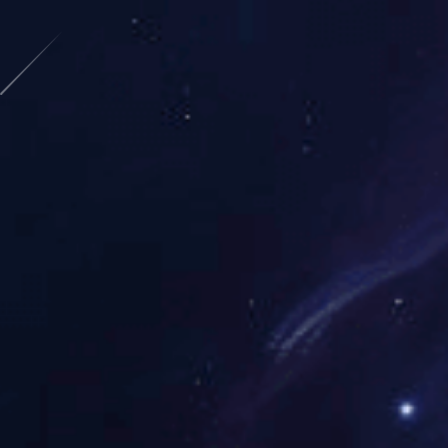
区域覆盖
中亚客户
在线留言
新闻与媒体

企业新闻
行业新闻
投资者关系
开云中国

开云中国
在线留言