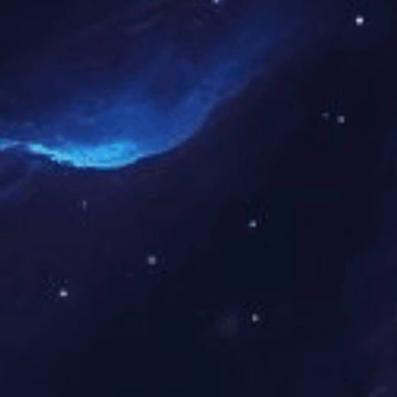
30年的过往，我们深深的感觉到，中亚的成长有赖于
一次又一次的认识到差距，一次又一次的缩短差距和赶
sales@zhongyagroup.com