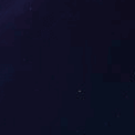
关于中亚
企业简介
发展历程
企业文化
中亚荣誉
技术创新
品质管理
精密制造
产品与解决方案
灌装封口设备