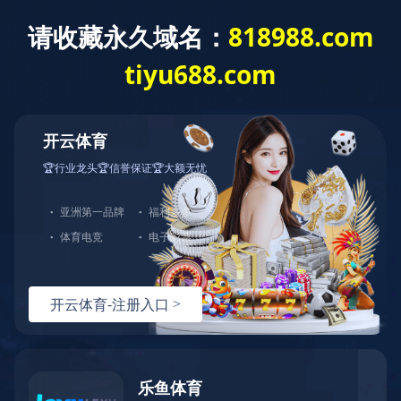
旗下企业
中亚自动售卖机
麦杰思物联网
EN
首页
关于中亚

公司简介
发展历程
企业文化
中亚荣誉
技术创新
品质管理
精密制造