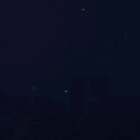
系列型号
GF16/8
GF24/8
CGF24/24/8
UGF32
Model
8000
12000-
产 量(瓶/小时)
3000-
8000-
3500 (1.25L)
10000 (200ml)
Capacity (Bottie/houn
(200ml)
200
容 量
150ml-1500ml
Volume
卫生标程
洁净型dean
Hygiene
传遍方式
托瓶底方式Bottie
卡瓶口
Bottom
Transfer Metnod