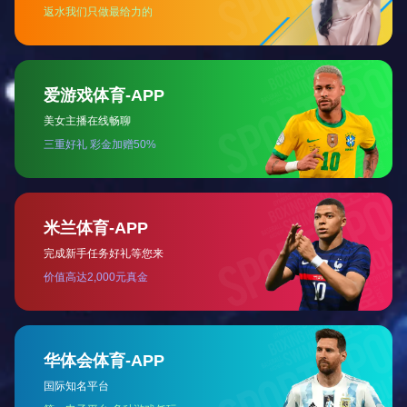


您现在的位置：
首页
>
产品与解决方案
>
灌装封口设备
>
瓶装罐装设备
>
U开云app登录入口全自动超洁净型塑瓶灌装拧盖（封口）设
备
浏览量:
1000