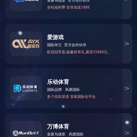
小包装食用油生产线
日化产品生产线
礼品箱生产线
瓶装产品生产线
杯装产品生产线
袋装产品生产线
罐装产品生产线
全自动高速智能裹包设备
全自动智能码垛系统
全自动智能输送系统
塑瓶吹制设备
一步法注吹成型设备（液压版）
一步法注吹成型设备（全电版）
一步法注拉吹成型设备（液压版）
一步法注拉吹成型设备(全电版）
一步法挤吹成型设备（液压版）
一步法挤吹成型设备（全电版）
两步法高速PET塑瓶拉吹成型设备
销售与服务
