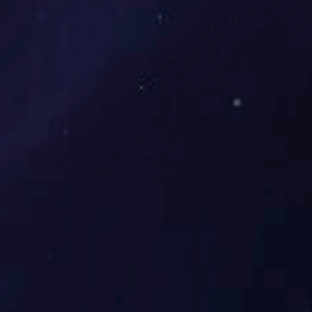
0
立即询价
所属分类
返回列表
开云中国

1
分享
资质荣誉
产品描述
[[[[[[[[[[[[[[[[[[[[[[[[[[[[[[[[[[[[[[[[[[[[[[[[[[[[[[[[[[[[[[[[[[[[[[[[[[[[[[[[[[[[[[[
品参数, 参
数]]]]]]]]]]]]]]]]]]]]]]]]]]]]]]]]]]]]]]]]]]]]]]]]]]]]]]]]]]]]]]]]]]]]]]]]]]]]]]]]]]]]]]
用于鲜奶、酸奶、乳酸菌饮料、果汁、含乳饮料等各种液
态食品生产。适用于PET、PE、PP、PS等各种塑料包装容
器。可以选择超洁净型和洁净型版本 全自动完成进瓶、离子
除尘、瓶灭菌、灌装（称重或流量计）、盖灭菌、拧盖、出
瓶、封口采用防盗塑盖拧盖或铝膜盖热封。具备一键切换功
能，各种瓶型切换在人机界面上按键实现