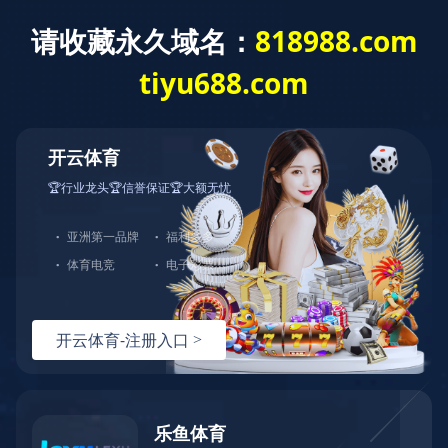
旗下企业
中亚自动售卖机
麦杰思物联网
EN
首页
关于中亚

公司简介
发展历程
企业文化
中亚荣誉
技术创新
品质管理
精密制造