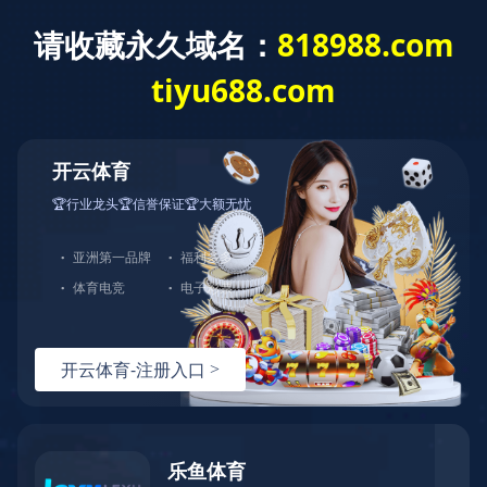
旗下企业
中亚自动售卖机
麦杰思物联网
EN
首页
关于中亚

公司简介
发展历程
企业文化
中亚荣誉
技术创新
品质管理
精密制造