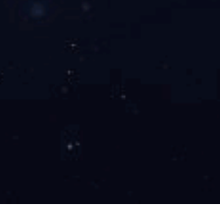
中亚荣誉
技术创新
品质管理
精密制造
产品与解决方案
灌装封口设备
后道智能包装设备
塑瓶吹制设备
销售与服务
我们的优势
区域覆盖
中亚客户
在线留言