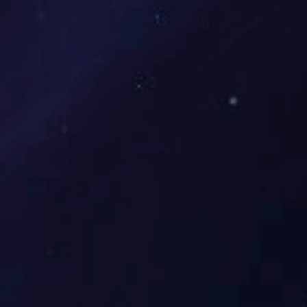
中国.开云app登录入口
地址:杭州市拱墅区学院北路398号
电话：
0571-88237000
业务手机：17006829000
传真：0571-88237012
邮编： 310011