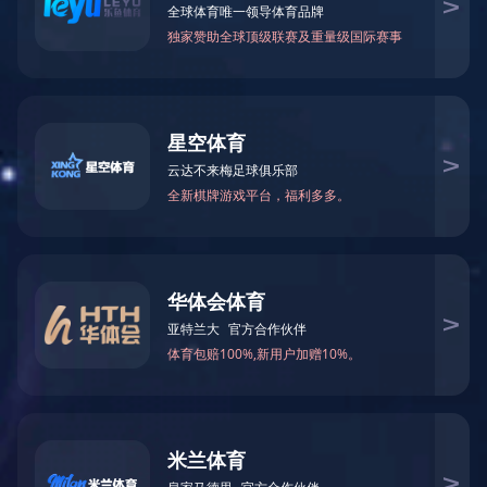
产品与解决方案

灌装封口设备
直线式瓶装无菌灌装拧盖设备
直线式杯装无菌灌装封口设备
无菌型旋转式吹瓶灌装拧盖一体机（含气/非
含气）
无菌自立袋成型灌装封切设备
软袋无菌成型灌装封切设备
联杯无菌成型灌装封切设备
联杯成型灌装封切设备
直线式预制杯超洁净灌装封口设备
超洁净型塑瓶灌装拧盖（封口）设备
旋转式PP输液瓶吹瓶灌装封口一体机
旋转式预制杯灌装封口设备
直线式塑瓶超洁净灌装拧盖设备
旋转式塑瓶称重灌装拧盖设备
吹灌封一体机设备
奶酪棒成型灌装封切设备
后道智能包装生产线