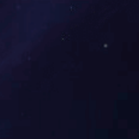
中国.开云app登录入口
地址:杭州市拱墅区学院北路398号
电话：
0571-88237000
业务手机：17006829000
传真：0571-88237012
邮编： 310011