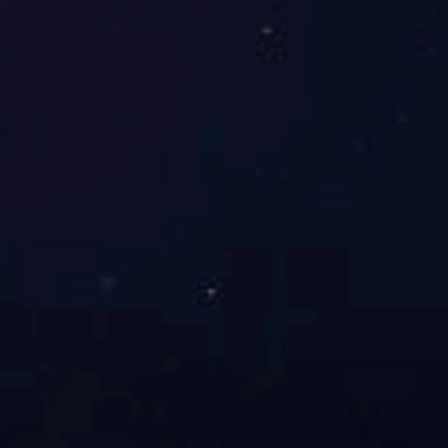
邮箱：
sales@zhongyagroup.com
sales@zhongyagroup.com
关于中亚
企业简介
发展历程
企业文化
中亚荣誉
技术创新
品质管理
精密制造