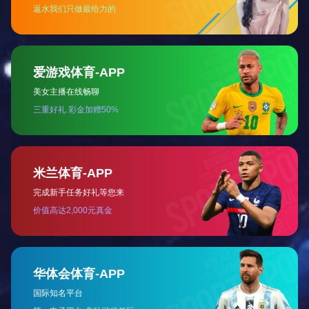


企业新闻
行业新闻


您现在的位置：
首页
>
新闻与媒体
[荐]
中亚亮相2025中国乳业盛会，