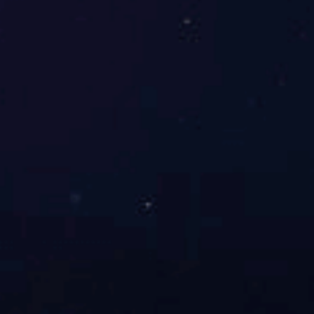
年会暨2025年中国乳业技术博览会在南京国际博览中心盛大启
幕。作为行业领军企业，中亚出席此次盛会，与来自全国各地
的乳业同仁共襄盛举，共话乳业发展新征程。
本届博览会集国内乳业技术展示与产业合作于一体，汇聚
了众多知名企业、权威专家及行业精英。中亚携新型全数字化
高性能柔性无菌瓶装灌装机，与前来交流的客户、专家学者深
入探讨。针对乳业生产过程中的痛点与需求，凭借30年+的行
业经验和专业知识，提供系列定制化的创新解决方案。
中亚此次参展不仅是对“无菌+智能+绿色”理念的深度诠
释，更是以技术创新回应行业高质量发展命题的实践宣言。5
月23-25日，我们在南京国际博览中心H5-37恭候您的光临，共
同探讨乳业智造的新路径。