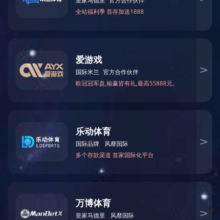
小包装食用油生产线
日化产品生产线
礼品箱生产线
瓶装产品生产线
杯装产品生产线
袋装产品生产线
罐装产品生产线
全自动高速智能裹包设备
全自动智能码垛系统
全自动智能输送系统
塑瓶吹制设备
一步法注吹成型设备（液压版）
一步法注吹成型设备（全电版）
一步法注拉吹成型设备（液压版）
一步法注拉吹成型设备(全电版）
一步法挤吹成型设备（液压版）
一步法挤吹成型设备（全电版）
两步法高速PET塑瓶拉吹成型设备
销售与服务
