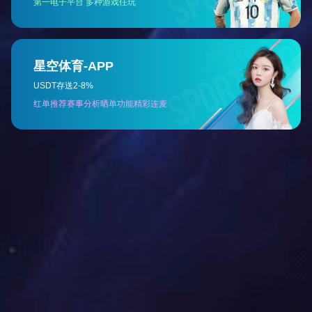
技能争霸 匠心筑梦
分类：
企业新闻
作者：
中亚股份
来源：
中亚股份
发布时间：
2026-01-16
访问量：
0
【概要描述】
-中亚第三届员工技能比武大赛圆满落幕
为进一步加强公司技能型专业人才队伍建设，推动员工专
业技能素质的全面提升，公司第三届员工技能比武大赛实操比
赛于1月10日和1月11日分别在杭州和临安两大赛区顺利举行。