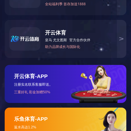
我们的优势
区域覆盖
中亚客户
在线留言
新闻与媒体

企业新闻
行业新闻
投资者关系
开云中国

开云中国
在线留言