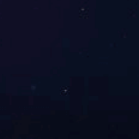
【概要描述】
-中亚第三届员工技能比武大赛圆满落幕
为进一步加强公司技能型专业人才队伍建设，推动员工专
业技能素质的全面提升，公司第三届员工技能比武大赛实操比
赛于1月10日和1月11日分别在杭州和临安两大赛区顺利举行。
本次技能比武大赛共设钳工、焊工、电工、VF、SL、普
车、质检等七个比赛项目，比赛工种覆盖面更广，实操性更
强，采用“理论+实操”综合考评模式，理论考核内容紧密围绕
公司实际生产中的操作标准、工艺流程和专业理论基础，确保
了考核内容的实用性，实操环节则全面检验了员工在真实工作
场景下的规范操作、精准作业与专业能力。经过严格评审和审
查，各比赛项目共有21名选手凭借扎实功底和稳定发挥，分别