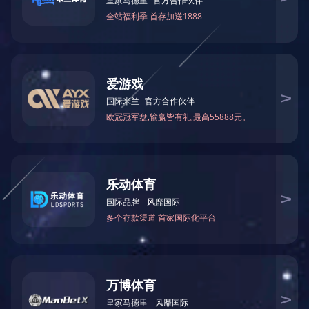
小包装食用油生产线
日化产品生产线
礼品箱生产线
瓶装产品生产线
杯装产品生产线
袋装产品生产线
罐装产品生产线
全自动高速智能裹包设备
全自动智能码垛系统
全自动智能输送系统
塑瓶吹制设备
一步法注吹成型设备（液压版）
一步法注吹成型设备（全电版）
一步法注拉吹成型设备（液压版）
一步法注拉吹成型设备(全电版）
一步法挤吹成型设备（液压版）
一步法挤吹成型设备（全电版）
两步法高速PET塑瓶拉吹成型设备
销售与服务
