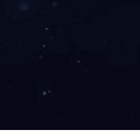
获得冠、亚、季军荣誉。
本次技能比武大赛不仅是一次技艺的较量，更是中亚重视
技能人才、推动团队整体技能提升的切实体现。通过比赛，进
一步激发了广大员工钻研技术、提升技能的热情。
未来，中亚将持续完善技能人才评价与激励机制，为高质
量发展提供坚实的人才支撑。
分类：
企业新闻
作者：
中亚股份
来源：
中亚股份
发布时间：
2026-01-16
访问量：
0
详情
中亚第三届员工技能比武大赛圆满落幕