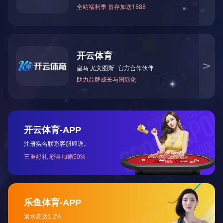
我们的优势
区域覆盖
中亚客户
在线留言
新闻与媒体

企业新闻
行业新闻
投资者关系
开云中国

开云中国
在线留言