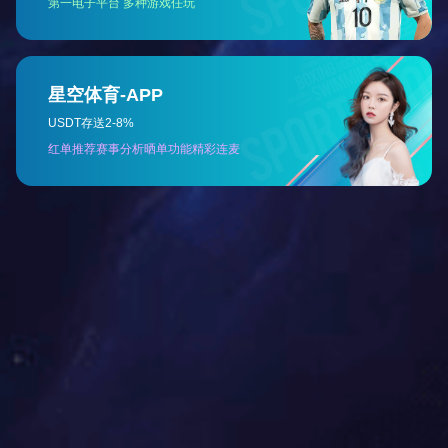
预制杯灌装封口设备
直线式塑瓶灌装封口设备
后道智能包装生产线

小包装食用油生产线
日化产品生产线
礼品箱生产线
瓶装产品生产线
杯装产品生产线
袋装产品生产线
罐装产品生产线