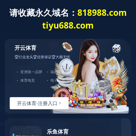
旗下企业
中亚自动售卖机
麦杰思物联网
EN
首页
关于中亚

公司简介
发展历程
企业文化
中亚荣誉
技术创新
品质管理
精密制造