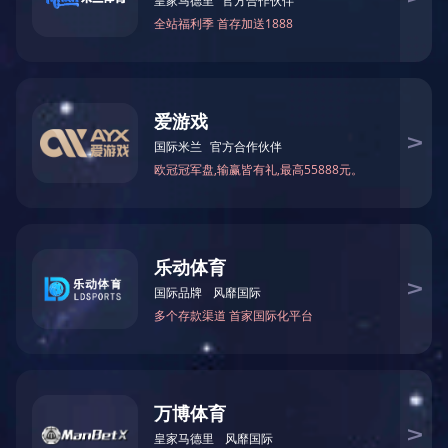
小包装食用油生产线
日化产品生产线
礼品箱生产线
瓶装产品生产线
杯装产品生产线
袋装产品生产线
罐装产品生产线
全自动高速智能裹包设备
全自动智能码垛系统
全自动智能输送系统
塑瓶吹制设备
一步法注吹成型设备（液压版）
一步法注吹成型设备（全电版）
一步法注拉吹成型设备（液压版）
一步法注拉吹成型设备(全电版）
一步法挤吹成型设备（液压版）
一步法挤吹成型设备（全电版）
两步法高速PET塑瓶拉吹成型设备
销售与服务
