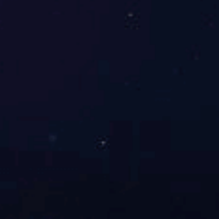
DABL系列全自动无菌型塑瓶灌装拧盖机
/查看更多/
DABL系列全自动无菌型塑瓶灌装拧盖机
/查看更多/
DGDA 系列全自动无菌型塑杯灌装封口机
/查看更多/
DGDA 系列全自动无菌型塑杯灌装封口机
/查看更多/