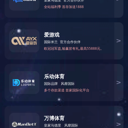
小包装食用油生产线
日化产品生产线
礼品箱生产线
瓶装产品生产线
杯装产品生产线
袋装产品生产线
罐装产品生产线
全自动高速智能裹包设备
全自动智能码垛系统
全自动智能输送系统
塑瓶吹制设备
一步法注吹成型设备（液压版）
一步法注吹成型设备（全电版）
一步法注拉吹成型设备（液压版）
一步法注拉吹成型设备(全电版）
一步法挤吹成型设备（液压版）
一步法挤吹成型设备（全电版）
两步法高速PET塑瓶拉吹成型设备
销售与服务
