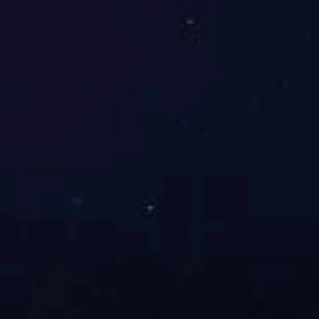
GF 系列全自动塑瓶灌装压（拧）盖生产线
/查看更多/
GF 系列全自动塑瓶灌装压（拧）盖生产线
/查看更多/
上一页
1
下一页
返回上一页
sales@zhongyagroup.com